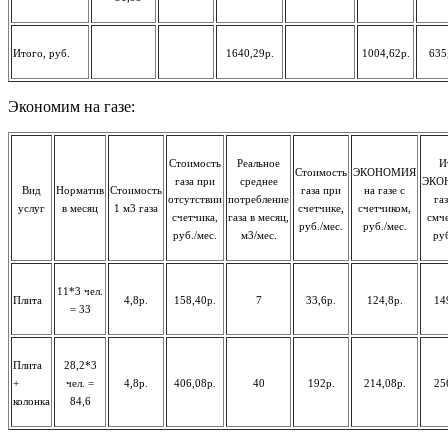
Итого, руб.
1640,29р.
1004,62р.
635
Экономим на газе:
Стоимость
Реальное
И
Стоимость
ЭКОНОМИЯ
газа при
среднее
ЭКО
Вид
Норматив
Стоимость
газа при
на газе с
отсутствии
потребление
га
услуг
в месяц
1 м3 газа
счетчике,
счетчиком,
счетчика,
газа в месяц,
смч
руб./мес.
руб./мес.
руб./мес.
м3/мес.
ру
11*3 чел.
Плита
4,8р.
158,40р.
7
33,6р.
124,8р.
14
= 33
Плита
28,2*3
+
чел. =
4,8р.
406,08р.
40
192р.
214,08р.
25
колонка
84,6