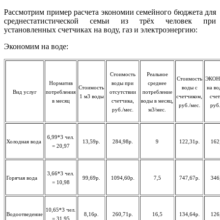
Рассмотрим пример расчета экономии семейного бюджета для
среднестатистической семьи из трёх человек при
установленных счетчиках на воду, газ и электроэнергию:
Экономим на воде:
Стоимость
Реальное
Стоимость
ЭКО
Норматив
воды при
среднее
Стоимость
воды с
на во
Вид услуг
потребления
отсутствии
потребление
1 м3 воды
счетчиком,
счет
в месяц
счетчика,
воды в месяц,
руб./мес.
руб.
руб./мес.
м3/мес.
6,99*3 чел.
Холодная вода
13,59р.
284,98р.
9
122,31р.
162
= 20,97
3,66*3 чел.
Горячая вода
99,69р.
1094,60р.
7,5
747,67р.
346
= 10,98
10,65*3 чел.
Водоотведение
8,16р.
260,71р.
16,5
134,64р.
126
= 31,95