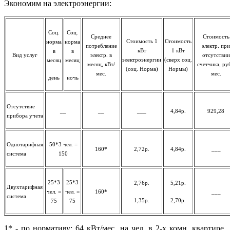
Экономим на электроэнергии:
Соц.
Соц.
Среднее
Стоимость
Стоимость 1
Стоимость
норма
норма
потребление
электр. при
кВт
1 кВт
в
в
Вид услуг
электр. в
отсутствии
электроэнергии
(сверх соц.
месяц
месяц
месяц, кВт/
счетчика, руб
(соц. Норма)
Нормы)
мес.
мес.
день
ночь
Отсутствие
__
__
___
4,84р.
929,28
прибора учета
Однотарифная
50*3 чел. =
160*
2,72р.
4,84р.
___
система
150
25*3
25*3
2,76р.
5,21р.
Двухтарифная
чел. =
чел. =
160*
___
система
1,35р.
2,70р.
75
75
1* - по нормативу: 64 кВт/мес. на чел. в 2-х комн. квартире,