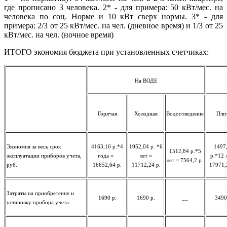
где прописано 3 человека. 2* - для примера: 50 кВт/мес. на
человека по соц. Норме и 10 кВт сверх нормы. 3* - для
примера: 2/3 от 25 кВт/мес. на чел. (дневное время) и 1/3 от 25
кВт/мес. на чел. (ночное время)
ИТОГО экономия бюджета при установленных счетчиках:
На ВОДЕ
Горячая
Холодная
Водоотведение
Пли
Экономия за весь срок
4163,16 р.*4
1952,04 р. *6
1497
1512,84 р.*5
эксплуатации приборов учета,
года =
лет =
р.*12 
лет = 7564,2 р.
руб.
16652,64 р.
11712,24 р.
17971,
Затраты на приобретение и
1690 р.
1690 р.
__
3490
установку прибора учета